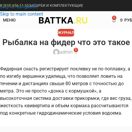
8 (910) 656-11-10
БАТАРЕИ И КОМПЛЕКТУЮЩИЕ
Skip to navigation
Skip to main content
0
МЕНЮ
0
РУБ
ЖУРНАЛ
Рыбалка на фидер что это такое
0
admin
Фидерная снасть регистрирует поклевку не по поплавку, а
по изгибу вершинки удилища, что позволяет ловить на
течении и дистанциях свыше 80 метров с точностью до
метра. Это не просто «донка с кормушкой», а
высокоточная система доставки прикормки, где вес груза,
жесткость квивертипа и объем кормака рассчитываются
под конкретные гидродинамические условия водоема.