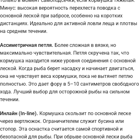
только в момент самоподсечки, если кормушка тяжелая.
Минус: высокая вероятность перехлеста поводка с
основной леской при забросе, особенно на коротких
дистанциях. Идеально для активной ловли леща и плотвы
на среднем течении.
Ассиметричная петля.
Более сложная в вязке, но
максимально чувствительная. Петля скручена так, что
кормушка находится ниже уровня соединения с основной
леской. Когда рыба берет насадку и начинает двигаться,
она не чувствует веса кормушки, пока не вытянет петлю
полностью. Это дает фору в 5–10 сантиметров свободного
хода. Лучший выбор для осторожной рыбы на сильном
течении.
Инлайн (In-line).
Кормушка скользит по основной леске
через вертлюжок. Ограничителем служит бусина или
стопор. Эта оснастка считается самой спортивной и
безопасной для рыбы. При обрыве основной лески рыба