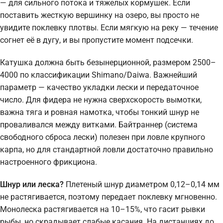
— для сильного потока и тяжелых кормушек. Если
поставить жесткую вершинку на озеро, вы просто не
увидите поклевку плотвы. Если мягкую на реку — течение
согнет её в дугу, и вы пропустите момент подсечки.
Катушка должна быть безынерционной, размером 2500–
4000 по классификации Shimano/Daiwa. Важнейший
параметр — качество укладки лески и передаточное
число. Для фидера не нужна сверхскорость вымотки,
важна тяга и ровная намотка, чтобы тонкий шнур не
проваливался между витками. Байтраннер (система
свободного сброса лески) полезен при ловле крупного
карпа, но для стандартной ловли достаточно правильно
настроенного фрикциона.
Шнур или леска?
Плетеный шнур диаметром 0,12–0,14 мм
не растягивается, поэтому передает поклевку мгновенно.
Монолеска растягивается на 10–15%, что гасит рывки
рыбы, но скрадывает слабые касания. На дистанциях до