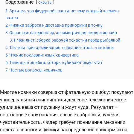
Содержание
скрыть
1
Архитектура фидерной снасти: почему каждый элемент
важен
2
Физика заброса и доставка прикормки в точку
3
Оснастки: патерностер, ассиметричная петля и инлайн
3.1
Чек-лист: сборка рабочей оснастки перед рыбалкой
4
Тактика прикармливания: создание стола, а не каши
5
Чтение поклевки: язык квивертипа
6
Типичные ошибки, которые убивают результат
7
Частые вопросы новичков
Многие новички совершают фатальную ошибку: покупают
универсальный спиннинг или дешевое телескопическое
удилище, вешают пружину и ждут чуда. Результат —
постоянные запутывания, слепые забросы и нулевая
чувствительность. Фидер требует понимания механики
полета оснастки и физики распределения прикормки на