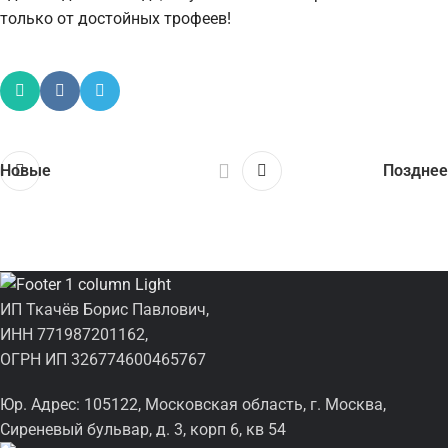
только от достойных трофеев!
Новые
Позднее
ИП Ткачёв Борис Павлович,
ИНН 771987201162,
ОГРН ИП 326774600465767
Юр. Адрес: 105122, Московская область, г. Москва,
Сиреневый бульвар, д. 3, корп 6, кв 54