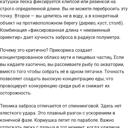
катушки леска фиксируется клипсой или резинкой на
строго определенной длине. Вы не можете перебросить эту
точку. Второе — вы целитесь не в воду, а в конкретный
объект на противоположном берегу (дерево, куст, столб).
Комбинация «фиксированная длина + неизменный
ориентир» дает кучность заброса в радиусе полуметра.
Почему это критично? Прикормка создает
концентрированное облако мути и пищевых частиц. Если
вы кидаете хаотично, вы рассеиваете рыбу по акватории,
вместо того чтобы собрать её в одном пятачке. Точность
позволяет создать высокую концентрацию еды, что
провоцирует конкуренцию среди рыб и снижает их
осторожность.
Техника заброса отличается от спиннинговой. Здесь нет
хлесткого удара. Это плавный разгон с ускорением в
конечной фазе. Кормушка летит по параболе. Важно
отпускать леску с пальца в тот момент, когда удилище