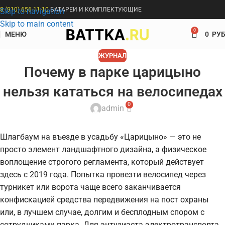
8 (910) 656-11-10
БАТАРЕИ И КОМПЛЕКТУЮЩИЕ
Skip to navigation
Skip to main content
0
МЕНЮ
0
РУБ
ЖУРНАЛ
Почему в парке царицыно
нельзя кататься на велосипедах
0
admin
Шлагбаум на въезде в усадьбу «Царицыно» — это не
просто элемент ландшафтного дизайна, а физическое
воплощение строгого регламента, который действует
здесь с 2019 года. Попытка провезти велосипед через
турникет или ворота чаще всего заканчивается
конфискацией средства передвижения на пост охраны
или, в лучшем случае, долгим и бесплодным спором с
сотрудниками парка. Для энтузиаста электротранспорта