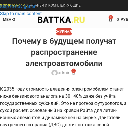
8 (910) 656-11-10
БАТАРЕИ И КОМПЛЕКТУЮЩИЕ
Skip to navigation
Skip to main content
0
МЕНЮ
0
РУБ
ЖУРНАЛ
Почему в будущем получат
распространение
электроавтомобили
0
admin
К 2035 году стоимость владения электромобилем станет
ниже бензинового аналога на 30–40% даже без учёта
государственных субсидий. Это не прогноз футурологов, а
сухой расчёт, основанный на кривой Райта для литий-
ионных элементов и динамике цен на сырьё. Двигатель
внутреннего сгорания (ДВС) достиг потолка своей