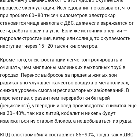
выше, чем у бензинового. Но этот «долг» окупается в
процессе эксплуатации. Исследования показывают, что
при пробеге 60–80 тысяч километров электрокар
становится чище аналога с ДВС, даже если заряжается от
сети, работающей на угле. Если же источник энергии —
гидроэлектростанция, ветер или солнце, то окупаемость
наступает через 15–20 тысяч километров.
Кроме того, электростанции легче контролировать и
очищать, чем миллионы маленьких выхлопных труб в
городах. Перенос выбросов за пределы жилых зон
радикально улучшает качество воздуха в мегаполисах,
снижая уровень смога и респираторных заболеваний. В
перспективе, с развитием переработки батарей
(рециклинга), углеродный след производства снизится ещё
на 30–40%, так как литий, кобальт и никель будут
извлекаться из старых блоков, а не добываться из руды.
КПД электромобиля составляет 85–90%, тогда как у ДВС