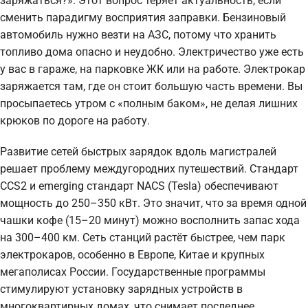
заряжаться?». Этот вопрос теряет актуальность, если
сменить парадигму восприятия заправки. Бензиновый
автомобиль нужно везти на АЗС, потому что хранить
топливо дома опасно и неудобно. Электричество уже есть
у вас в гараже, на парковке ЖК или на работе. Электрокар
заряжается там, где он стоит большую часть времени. Вы
просыпаетесь утром с «полным баком», не делая лишних
крюков по дороге на работу.
Развитие сетей быстрых зарядок вдоль магистралей
решает проблему междугородних путешествий. Стандарт
CCS2 и emerging стандарт NACS (Tesla) обеспечивают
мощность до 250–350 кВт. Это значит, что за время одной
чашки кофе (15–20 минут) можно восполнить запас хода
на 300–400 км. Сеть станций растёт быстрее, чем парк
электрокаров, особенно в Европе, Китае и крупных
мегаполисах России. Государственные программы
стимулируют установку зарядных устройств в
многоквартирных домах, что снимает последнее