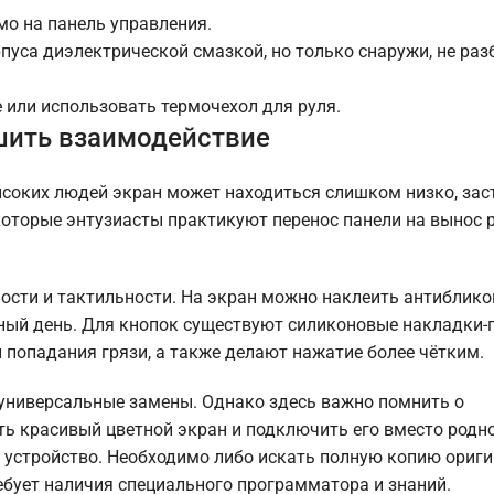
мо на панель управления.
уса диэлектрической смазкой, но только снаружи, не раз
 или использовать термочехол для руля.
чшить взаимодействие
ысоких людей экран может находиться слишком низко, зас
которые энтузиасты практикуют перенос панели на вынос р
ости и тактильности. На экран можно наклеить антиблик
чный день. Для кнопок существуют силиконовые накладки-
попадания грязи, а также делают нажатие более чётким.
 универсальные замены. Однако здесь важно помнить о
ь красивый цветной экран и подключить его вместо родно
е устройство. Необходимо либо искать полную копию ориги
ебует наличия специального программатора и знаний.