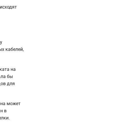
исходят
у
х кабелей,
ката на
ала бы
дов для
она может
н в
илки.