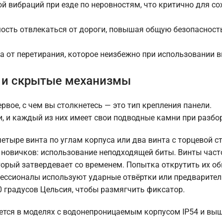
й вибраций при езде по неровностям, что критично для с
мость отвлекаться от дороги, повышая общую безопасност
а от перетирания, которое неизбежно при использовании 
и и скрытые механизмы
рвое, с чем вы столкнетесь — это тип крепления панели.
, и каждый из них имеет свои подводные камни при разбо
етыре винта по углам корпуса или два винта с торцевой с
ка новичков: использование неподходящей биты. Винты час
торый затвердевает со временем. Попытка открутить их о
фессионалы используют ударные отвёртки или предварите
 градусов Цельсия, чтобы размягчить фиксатор.
ается в моделях с водонепроницаемым корпусом IP54 и выш