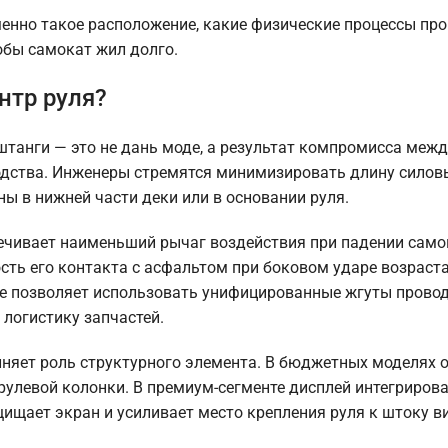
нно такое расположение, какие физические процессы про
обы самокат жил долго.
нтр руля?
штанги — это не дань моде, а результат компромисса межд
дства. Инженеры стремятся минимизировать длину силовы
ы в нижней части деки или в основании руля.
печивает наименьший рычаг воздействия при падении само
ость его контакта с асфальтом при боковом ударе возраст
ие позволяет использовать унифицированные жгуты прово
 логистику запчастей.
лняет роль структурного элемента. В бюджетных моделях 
рулевой колонки. В премиум-сегменте дисплей интегрирова
щает экран и усиливает место крепления руля к штоку в