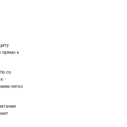
щиту
ю прямо к
Но со
 к
нием легко
питания
нает