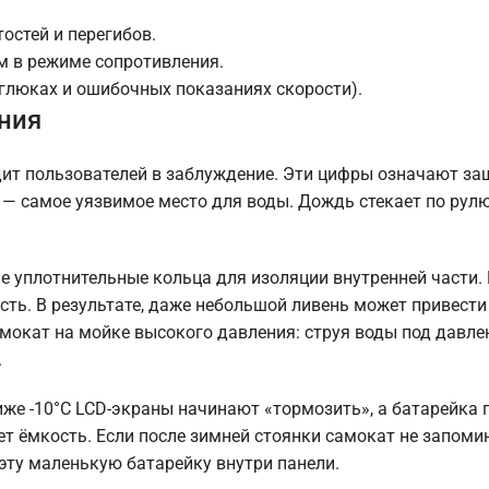
остей и перегибов.
м в режиме сопротивления.
 глюках и ошибочных показаниях скорости).
ния
дит пользователей в заблуждение. Эти цифры означают за
 — самое уязвимое место для воды. Дождь стекает по рул
 уплотнительные кольца для изоляции внутренней части. 
сть. В результате, даже небольшой ливень может привести
мокат на мойке высокого давления: струя воды под давле
.
иже -10°C LCD-экраны начинают «тормозить», а батарейка 
ет ёмкость. Если после зимней стоянки самокат не запоми
эту маленькую батарейку внутри панели.