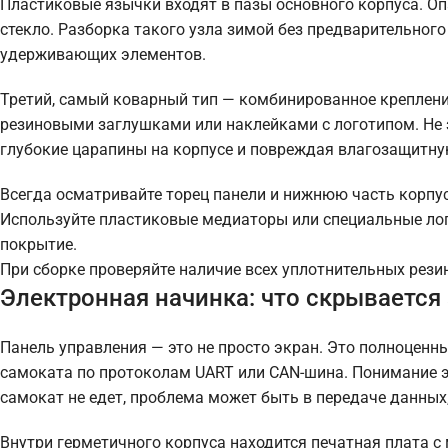
Пластиковые язычки входят в пазы основного корпуса. Опа
стекло. Разборка такого узла зимой без предварительног
удерживающих элементов.
Третий, самый коварный тип — комбинированное креплени
резиновыми заглушками или наклейками с логотипом. Не 
глубокие царапины на корпусе и повреждая влагозащитн
Всегда осматривайте торец панели и нижнюю часть корпу
Используйте пластиковые медиаторы или специальные лоп
покрытие.
При сборке проверяйте наличие всех уплотнительных рези
Электронная начинка: что скрывается
Панель управления — это не просто экран. Это полноцен
самоката по протоколам UART или CAN-шина. Понимание эт
самокат не едет, проблема может быть в передаче данных, 
Внутри герметичного корпуса находится печатная плата 