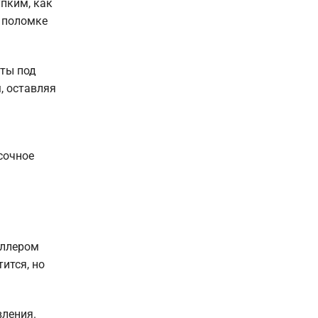
упким, как
к поломке
нты под
, оставляя
сочное
оллером
ится, но
вления.