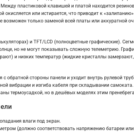
 Между пластиковой клавишей и платой находится резино
й окисляется или истирается, что приводит к «залипанию»
ае возможен только заменой всей платы или аккуратной о
лькуляторах) и TFT/LCD (полноцветные графические). Сег
олнце, но не могут показывать сложную телеметрию. Граф
орают) и низких температур (жидкие кристаллы замерзают
 с обратной стороны панели и уходит внутрь рулевой тру
нной вибрации и изгиба кабеля при складывании самоката.
аны термоусадкой, но в дешёвых моделях этим пренебрег
нели
опадания влаги под экран.
етром (должно соответствовать напряжению батареи или 