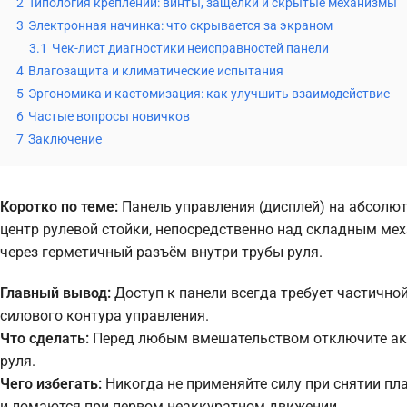
2
Типология креплений: винты, защёлки и скрытые механизмы
3
Электронная начинка: что скрывается за экраном
3.1
Чек-лист диагностики неисправностей панели
4
Влагозащита и климатические испытания
5
Эргономика и кастомизация: как улучшить взаимодействие
6
Частые вопросы новичков
7
Заключение
Коротко по теме:
Панель управления (дисплей) на абсолю
центр рулевой стойки, непосредственно над складным ме
через герметичный разъём внутри трубы руля.
Главный вывод:
Доступ к панели всегда требует частичной
силового контура управления.
Что сделать:
Перед любым вмешательством отключите акку
руля.
Чего избегать:
Никогда не применяйте силу при снятии пл
и ломаются при первом неаккуратном движении.