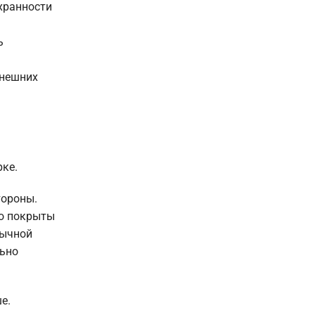
охранности
ь
внешних
рке.
тороны.
то покрыты
бычной
льно
е.