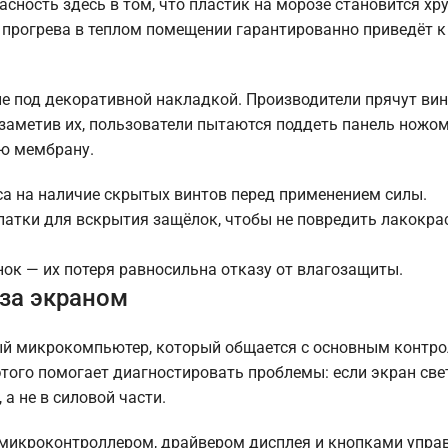
сность здесь в том, что пластик на морозе становится хр
о прогрева в теплом помещении гарантированно приведёт 
е под декоративной накладкой. Производители прячут ви
заметив их, пользователи пытаются поддеть панель ножом
ую мембрану.
са на наличие скрытых винтов перед применением силы.
атки для вскрытия защёлок, чтобы не повредить лакокра
нок — их потеря равносильна отказу от влагозащиты.
 за экраном
ный микрокомпьютер, который общается с основным контр
ого помогает диагностировать проблемы: если экран свет
а не в силовой части.
с микроконтроллером, драйвером дисплея и кнопками упра