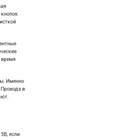
вая
 кнопок
чисткой
ментные
ические
, время
бы. Именно
 Провода в
ают.
5В, если