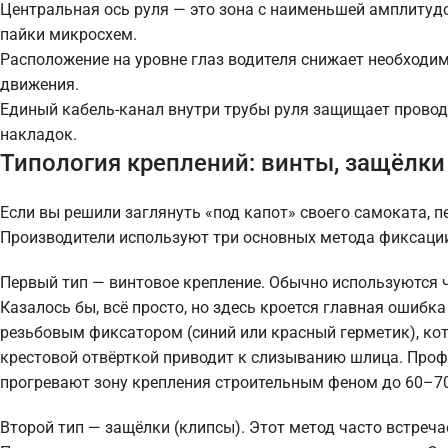
Центральная ось руля — это зона с наименьшей амплитудо
пайки микросхем.
Расположение на уровне глаз водителя снижает необходи
движения.
Единый кабель-канал внутри трубы руля защищает провод
накладок.
Типология креплений: винты, защёлк
Если вы решили заглянуть «под капот» своего самоката, пе
Производители используют три основных метода фиксации
Первый тип — винтовое крепление. Обычно используются ч
Казалось бы, всё просто, но здесь кроется главная ошиб
резьбовым фиксатором (синий или красный герметик), ко
крестовой отвёрткой приводит к слизыванию шлица. Про
прогревают зону крепления строительным феном до 60–70
Второй тип — защёлки (клипсы). Этот метод часто встреч