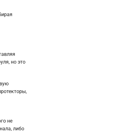
бирая
тавляя
уля, но это
овую
протекторы,
го не
нала, либо