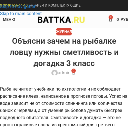
8 (910) 656-11-10
БАТАРЕИ И КОМПЛЕКТУЮЩИЕ
Skip to navigation
Skip to main content
0
МЕНЮ
0
РУБ
ЖУРНАЛ
Объясни зачем на рыбалке
ловцу нужны сметливость и
догадка 3 класс
0
admin
Рыба не читает учебники по ихтиологии и не соблюдает
расписание клева, написанное в прогнозе погоды. Успех на
воде зависит не от стоимости спиннинга или количества
банок с червями, а от умения рыболова думать быстрее
подводного обитателя. Сметливость и догадка — это не
просто красивые слова из хрестоматий для третьего