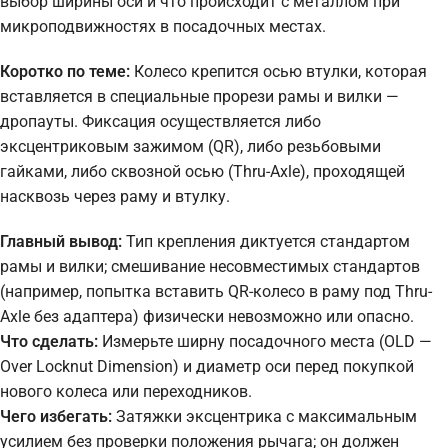
выбор ширины оси и что происходит с металлом при
микроподвижностях в посадочных местах.
Коротко по теме:
Колесо крепится осью втулки, которая
вставляется в специальные прорези рамы и вилки —
дропауты. Фиксация осуществляется либо
эксцентриковым зажимом (QR), либо резьбовыми
гайками, либо сквозной осью (Thru-Axle), проходящей
насквозь через раму и втулку.
Главный вывод:
Тип крепления диктуется стандартом
рамы и вилки; смешивание несовместимых стандартов
(например, попытка вставить QR-колесо в раму под Thru-
Axle без адаптера) физически невозможно или опасно.
Что сделать:
Измерьте ширну посадочного места (OLD —
Over Locknut Dimension) и диаметр оси перед покупкой
нового колеса или переходников.
Чего избегать:
Затяжки эксцентрика с максимальным
усилием без проверки положения рычага; он должен