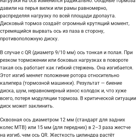
нагрузки на ось изменился радикально. Ободные тормоза
давили на перья вилки или рамы равномерно,
распределяя нагрузку по всей площади дропаута.
Дисковый тормоз создаёт огромный крутящий момент,
стремящийся вырвать ось из паза в сторону,
противоположную диску.
В случае с QR (диаметр 9/10 мм) ось тонкая и полая. При
резком торможении или боковых нагрузках в повороте
такая ось работает как гибкий стержень. Она изгибается.
Этот изгиб меняет положение ротора относительно
калипера (тормозной машинки). Результат — биение
диска, шум, неравномерный износ колодок и, что хуже
всего, потеря модуляции тормоза. В критической ситуации
диск может заклинить.
Сквозная ось диаметром 12 мм (стандарт для задних
колес MTB) или 15 мм (для передних) в 2–3 раза жестче
на изгиб, чем ось QR. Жесткость цилиндра растёт