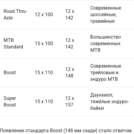
Современные
Road Thru-
12 x
12 x 100
шоссейные,
Axle
142
гравийные
Большинство
MTB
12 x
15 x 100
современных
Standard
142
MTB
Современные
12 x
Boost
15 x 110
трейловые и
148
эндуро MTB
Даунхилл,
Super
12 x
15 x 110
тяжёлые эндуро-
Boost
157
байки
Появление стандарта Boost (148 мм сзади) стало ответом