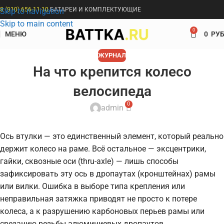
8 (910) 656-11-10
БАТАРЕИ И КОМПЛЕКТУЮЩИЕ
Skip to navigation
Skip to main content
0
МЕНЮ
0
РУБ
ЖУРНАЛ
На что крепится колесо
велосипеда
0
admin
Ось втулки — это единственный элемент, который реально
держит колесо на раме. Всё остальное — эксцентрики,
гайки, сквозные оси (thru-axle) — лишь способы
зафиксировать эту ось в дропаутах (кронштейнах) рамы
или вилки. Ошибка в выборе типа крепления или
неправильная затяжка приводят не просто к потере
колеса, а к разрушению карбоновых перьев рамы или
срезанию резьбы алюминиевых дропаутов.