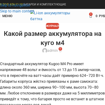
8 (910) 656-11-10
БАТАРЕИ И КОМПЛЕКТУЮЩИЕ
Skip to navigation
Skip to main content
0
МЕНЮ
0
РУБ
ЖУРНАЛ
Какой размер аккумулятора на
куго м4
0
admin
Стандартный аккумулятор Kugoo M4 Pro имеет
напряжение 48 вольт и ёмкость от 13 до 15 ампер-часов,
что в пересчёте на ватт-часы даёт примерно 624–720 Вт·ч.
Габариты корпуса жёстко привязаны к раме самоката:
длина около 360 мм, ширина 90–100 мм, высота 70–80
мм. Любое отклонение в размерах даже на 5 миллиметров
приведёт к тому, что батарея просто не встанет в штатное
посадочное место под декой.