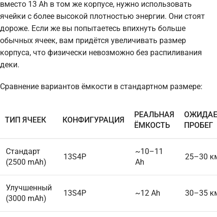
вместо 13 Ah в том же корпусе, нужно использовать
ячейки с более высокой плотностью энергии. Они стоят
дороже. Если же вы попытаетесь впихнуть больше
обычных ячеек, вам придётся увеличивать размер
корпуса, что физически невозможно без распиливания
деки.
Сравнение вариантов ёмкости в стандартном размере:
РЕАЛЬНАЯ
ОЖИДА
ТИП ЯЧЕЕК
КОНФИГУРАЦИЯ
ЁМКОСТЬ
ПРОБЕГ
Стандарт
~10–11
13S4P
25–30 к
(2500 mAh)
Ah
Улучшенный
13S4P
~12 Ah
30–35 к
(3000 mAh)