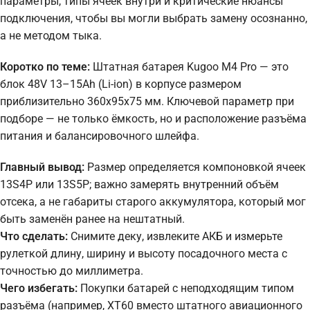
параметры, типы ячеек внутри и критические нюансы
подключения, чтобы вы могли выбрать замену осознанно,
а не методом тыка.
Коротко по теме:
Штатная батарея Kugoo M4 Pro — это
блок 48V 13–15Ah (Li-ion) в корпусе размером
приблизительно 360x95x75 мм. Ключевой параметр при
подборе — не только ёмкость, но и расположение разъёма
питания и балансировочного шлейфа.
Главный вывод:
Размер определяется компоновкой ячеек
13S4P или 13S5P; важно замерять внутренний объём
отсека, а не габариты старого аккумулятора, который мог
быть заменён ранее на нештатный.
Что сделать:
Снимите деку, извлеките АКБ и измерьте
рулеткой длину, ширину и высоту посадочного места с
точностью до миллиметра.
Чего избегать:
Покупки батарей с неподходящим типом
разъёма (например, XT60 вместо штатного авиационного