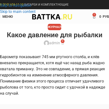
8 (910) 656-11-10
БАТАРЕИ И КОМПЛЕКТУЮЩИЕ
Skip to navigation
Skip to main content
0
МЕНЮ
0
РУБ
ЖУРНАЛ
Какое давление для рыбалки
0
admin
Барометр показывает 745 мм ртутного столба, и клёв
внезапно прекращается, хотя ещё час назад рыба жадно
хватала приманку. Это не совпадение, а прямая реакция
гидробионтов на изменение атмосферного давления.
Понимание физики этого процесса отличает удачливого
рыболова от того, кто просто сидит с удочкой в надежде
на случай.