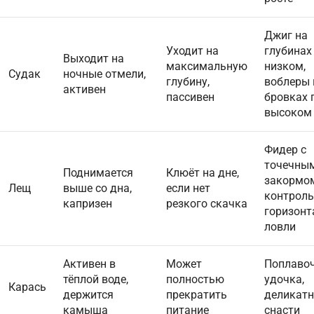
Джиг на
Уходит на
глубинах
Выходит на
максимальную
низком,
Судак
ночные отмели,
глубину,
воблеры 
активен
пассивен
бровках 
высоком
Фидер с
точечны
Поднимается
Клюёт на дне,
закормо
Лещ
выше со дна,
если нет
контроль
капризен
резкого скачка
горизонт
ловли
Активен в
Может
Поплаво
тёплой воде,
полностью
удочка,
Карась
держится
прекратить
деликат
камыша
питание
снасти