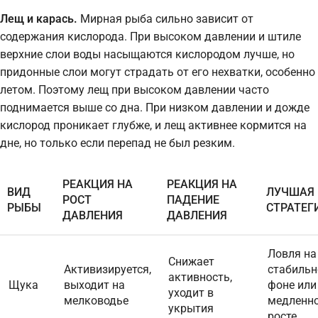
Лещ и карась.
Мирная рыба сильно зависит от
содержания кислорода. При высоком давлении и штиле
верхние слои воды насыщаются кислородом лучше, но
придонные слои могут страдать от его нехватки, особенно
летом. Поэтому лещ при высоком давлении часто
поднимается выше со дна. При низком давлении и дожде
кислород проникает глубже, и лещ активнее кормится на
дне, но только если перепад не был резким.
РЕАКЦИЯ НА
РЕАКЦИЯ НА
ВИД
ЛУЧШАЯ
РОСТ
ПАДЕНИЕ
РЫБЫ
СТРАТЕГ
ДАВЛЕНИЯ
ДАВЛЕНИЯ
Ловля на
Снижает
Активизируется,
стабиль
активность,
Щука
выходит на
фоне или
уходит в
мелководье
медленн
укрытия
росте