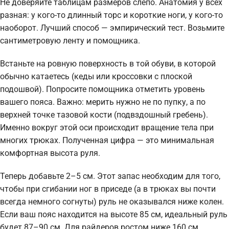
Не доверяйте таблицам размеров слепо. Анатомия у всех
разная: у кого-то длинный торс и короткие ноги, у кого-то
наоборот. Лучший способ — эмпирический тест. Возьмите
сантиметровую ленту и помощника.
Встаньте на ровную поверхность в той обуви, в которой
обычно катаетесь (кеды или кроссовки с плоской
подошвой). Попросите помощника отметить уровень
вашего пояса. Важно: мерить нужно не по пупку, а по
верхней точке тазовой кости (подвздошный гребень).
Именно вокруг этой оси происходит вращение тела при
многих трюках. Полученная цифра — это минимальная
комфортная высота руля.
Теперь добавьте 2–5 см. Этот запас необходим для того,
чтобы при сгибании ног в приседе (а в трюках вы почти
всегда немного согнуты) руль не оказывался ниже колен.
Если ваш пояс находится на высоте 85 см, идеальный руль
будет 87–90 см. Для райдеров ростом ниже 160 см