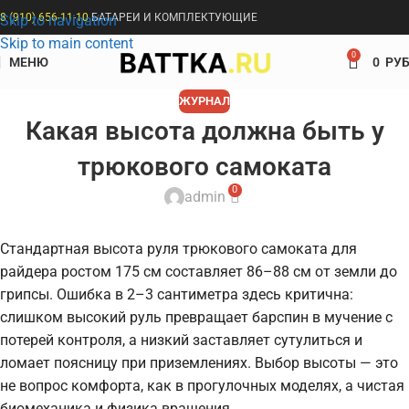
8 (910) 656-11-10
БАТАРЕИ И КОМПЛЕКТУЮЩИЕ
Skip to navigation
Skip to main content
0
МЕНЮ
0
РУБ
ЖУРНАЛ
Какая высота должна быть у
трюкового самоката
0
admin
Стандартная высота руля трюкового самоката для
райдера ростом 175 см составляет 86–88 см от земли до
грипсы. Ошибка в 2–3 сантиметра здесь критична:
слишком высокий руль превращает барспин в мучение с
потерей контроля, а низкий заставляет сутулиться и
ломает поясницу при приземлениях. Выбор высоты — это
не вопрос комфорта, как в прогулочных моделях, а чистая
биомеханика и физика вращения.