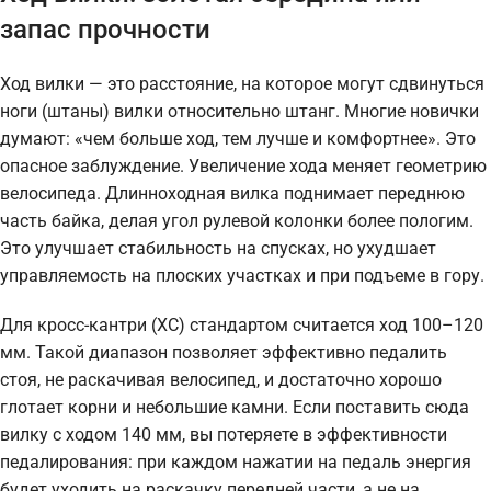
запас прочности
Ход вилки — это расстояние, на которое могут сдвинуться
ноги (штаны) вилки относительно штанг. Многие новички
думают: «чем больше ход, тем лучше и комфортнее». Это
опасное заблуждение. Увеличение хода меняет геометрию
велосипеда. Длинноходная вилка поднимает переднюю
часть байка, делая угол рулевой колонки более пологим.
Это улучшает стабильность на спусках, но ухудшает
управляемость на плоских участках и при подъеме в гору.
Для кросс-кантри (XC) стандартом считается ход 100–120
мм. Такой диапазон позволяет эффективно педалить
стоя, не раскачивая велосипед, и достаточно хорошо
глотает корни и небольшие камни. Если поставить сюда
вилку с ходом 140 мм, вы потеряете в эффективности
педалирования: при каждом нажатии на педаль энергия
будет уходить на раскачку передней части, а не на