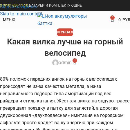
8 (910) 656-11-10
БАТАРЕИ И КОМПЛЕКТУЮЩИЕ
Skip to navigation
Skip to main content
0
МЕНЮ
0
РУБ
ЖУРНАЛ
Какая вилка лучше на горный
велосипед
0
admin
80% поломок передних вилок на горных велосипедах
происходят не из-за качества металла, а из-за
неправильного подбора типа амортизации под вес
райдера и стиль катания. Жесткая вилка на эндуро-трассе
превращает поездку в пытку для запястий, а дорогая
двухкоронная «двухподвесная» имитация на городском
асфальте просто крадет вашу энергию при каждом
педалировании. Выбор вилки — это не вопрос цены, а