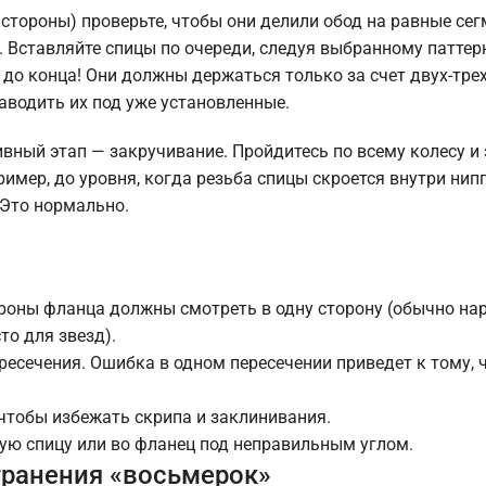
стороны) проверьте, чтобы они делили обод на равные сег
. Вставляйте спицы по очереди, следуя выбранному паттер
и до конца! Они должны держаться только за счет двух-тре
аводить их под уже установленные.
вный этап — закручивание. Пройдитесь по всему колесу и 
мер, до уровня, когда резьба спицы скроется внутри нипп
 Это нормально.
тороны фланца должны смотреть в одну сторону (обычно на
то для звезд).
ресечения. Ошибка в одном пересечении приведет к тому, 
чтобы избежать скрипа и заклинивания.
угую спицу или во фланец под неправильным углом.
транения «восьмерок»