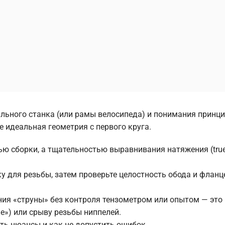
ильного станка (или рамы велосипеда) и понимания принци
е идеальная геометрия с первого круга.
ью сборки, а тщательностью выравнивания натяжения (true
у для резьбы, затем проверьте целостность обода и фланц
ния «струны» без контроля тензометром или опытом — это
е») или срыву резьбы ниппелей.
сть нюансы и как не допустить ошибок.