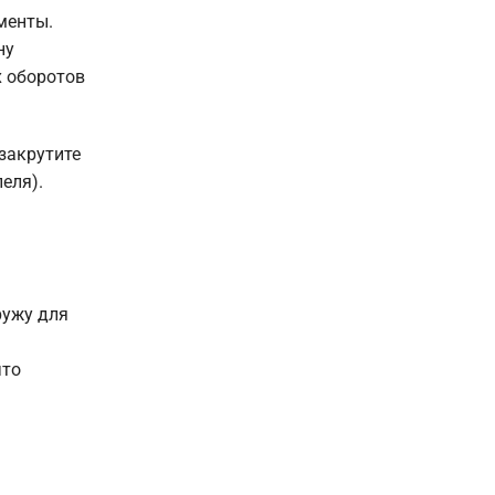
менты.
ну
х оборотов
закрутите
еля).
ружу для
что