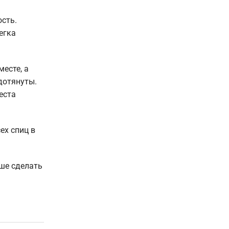
сть.
егка
есте, а
дотянуты.
еста
ех спиц в
чше сделать