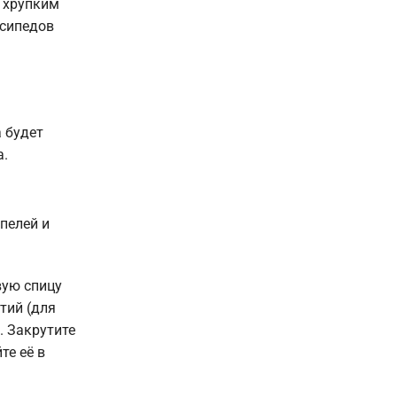
е хрупким
осипедов
а будет
а.
пелей и
вую спицу
тий (для
. Закрутите
те её в