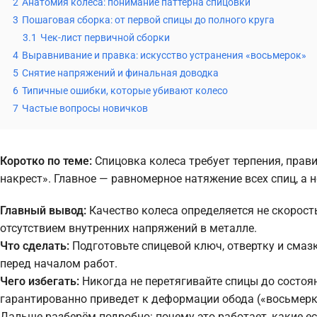
2
Анатомия колеса: понимание паттерна спицовки
3
Пошаговая сборка: от первой спицы до полного круга
3.1
Чек-лист первичной сборки
4
Выравнивание и правка: искусство устранения «восьмерок»
5
Снятие напряжений и финальная доводка
6
Типичные ошибки, которые убивают колесо
7
Частые вопросы новичков
Коротко по теме:
Спицовка колеса требует терпения, прав
накрест». Главное — равномерное натяжение всех спиц, а н
Главный вывод:
Качество колеса определяется не скорост
отсутствием внутренних напряжений в металле.
Что сделать:
Подготовьте спицевой ключ, отвертку и смазк
перед началом работ.
Чего избегать:
Никогда не перетягивайте спицы до состоя
гарантированно приведет к деформации обода («восьмерк
Дальше разберём подробно: почему это работает, какие е