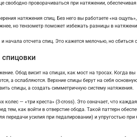
це свободно проворачиваться при натяжении, обеспечивая
рения натяжения спиц. Без него вы работаете «на ощупь»
жнее, но тензометр поможет избежать разницы в натяжени
 начала отсчета спиц. Это кажется мелочью, но сбиться с
а спицовки
ние. Обод висит на спицах, как мост на тросах. Когда вы 
тся, а ослабляются. Верхние спицы берут на себя основную
авить спицы, а создать симметричную систему натяжения.
олес — «три креста» (3-cross). Это означает, что каждая
ед тем, как войти в отверстие обода. Такой паттерн обесп
ля передачи усилия при педалировании) и упругостью при