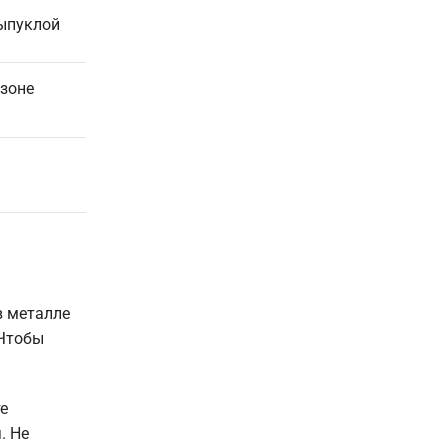
выпуклой
 зоне
в металле
 Чтобы
е
. Не