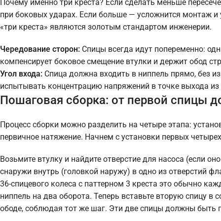
Почему именно три креста? Если сделать меньше пересечен
при боковых ударах. Если больше — усложнится монтаж и
«три креста» являются золотым стандартом инженерии.
Чередование сторон:
Спицы всегда идут попеременно: одн
компенсирует боковое смещение втулки и держит обод стр
Угол входа:
Спица должна входить в ниппель прямо, без из
испытывать концентрацию напряжений в точке выхода из 
Пошаговая сборка: от первой спицы до
Процесс сборки можно разделить на четыре этапа: устано
первичное натяжение. Начнем с установки первых четырех 
Возьмите втулку и найдите отверстие для насоса (если оно
снаружи внутрь (головкой наружу) в одно из отверстий фл
36-спицевого колеса с паттерном 3 креста это обычно кажд
ниппель на два оборота. Теперь вставьте вторую спицу в с
ободе, соблюдая тот же шаг. Эти две спицы должны быть п