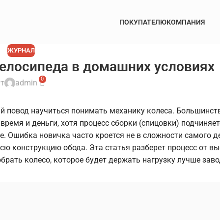
ПОКУПАТЕЛЮ
КОМПАНИЯ
ЖУРНАЛ
велосипеда в домашних условиях
0
т
admin
ый повод научиться понимать механику колеса. Большинст
 время и деньги, хотя процесс сборки (спицовки) подчиняе
. Ошибка новичка часто кроется не в сложности самого де
всю конструкцию обода. Эта статья разберет процесс от в
брать колесо, которое будет держать нагрузку лучше заво