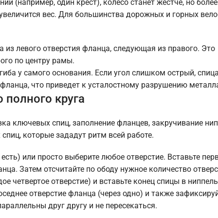
ий (например, один крест), колесо станет жестче, но боле
 увеличится вес. Для большинства дорожных и горных вел
а из левого отверстия фланца, следующая из правого. Это
ого по центру рамы.
гиба у самого основания. Если угол слишком острый, спиц
фланца, что приведет к усталостному разрушению металл
 полного круга
вка ключевых спиц, заполнение фланцев, закручивание нип
спиц, которые зададут ритм всей работе.
 есть) или просто выберите любое отверстие. Вставьте пер
анца. Затем отсчитайте по ободу нужное количество отверс
ое четвертое отверстие) и вставьте конец спицы в ниппель
оседнее отверстие фланца (через одно) и также зафиксируй
араллельны друг другу и не пересекаться.