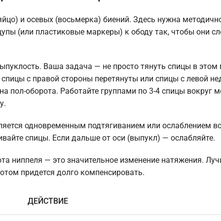
цо) и осевых (восьмерка) биений. Здесь нужна методично
щупы (или пластиковые маркеры) к ободу так, чтобы они сл
ыпуклость. Ваша задача — не просто тянуть спицы в этом м
, спицы с правой стороны перетянуты или спицы с левой не
на пол-оборота. Работайте группами по 3-4 спицы вокруг м
у.
вляется одновременным подтягиванием или ослаблением вс
ивайте спицы. Если дальше от оси (выпукл) — ослабляйте.
ота ниппеля — это значительное изменение натяжения. Лу
потом придется долго компенсировать.
ДЕЙСТВИЕ