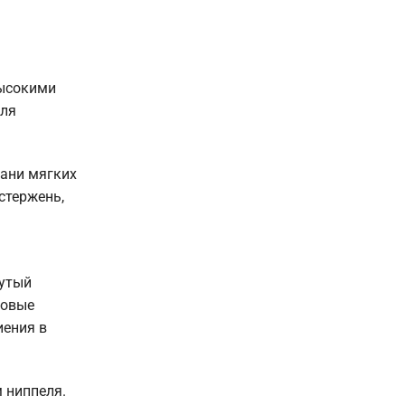
высокими
для
рани мягких
стержень,
нутый
ковые
иения в
 ниппеля.