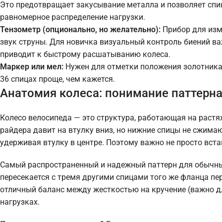
Это предотвращает закусывание металла и позволяет спи
равномерное распределение нагрузки.
Тензометр (опционально, но желательно):
Прибор для изме
звук струны. Для новичка визуальный контроль биений ва
приводит к быстрому расшатыванию колеса.
Маркер или мел:
Нужен для отметки положения золотника и
36 спицах проще, чем кажется.
Анатомия колеса: понимание паттерн
Колесо велосипеда — это структура, работающая на растяже
райдера давит на втулку вниз, но нижние спицы не сжимаю
удерживая втулку в центре. Поэтому важно не просто вст
Самый распространенный и надежный паттерн для обычных к
пересекается с тремя другими спицами того же фланца пер
отличный баланс между жесткостью на кручение (важно д
нагрузках.