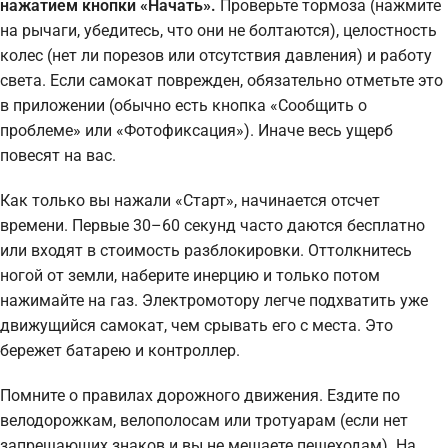
нажатием кнопки «Начать».
Проверьте тормоза (нажмите
на рычаги, убедитесь, что они не болтаются), целостность
колес (нет ли порезов или отсутствия давления) и работу
света. Если самокат поврежден, обязательно отметьте это
в приложении (обычно есть кнопка «Сообщить о
проблеме» или «Фотофиксация»). Иначе весь ущерб
повесят на вас.
Как только вы нажали «Старт», начинается отсчет
времени. Первые 30–60 секунд часто даются бесплатно
или входят в стоимость разблокировки. Оттолкнитесь
ногой от земли, наберите инерцию и только потом
нажимайте на газ. Электромотору легче подхватить уже
движущийся самокат, чем срывать его с места. Это
бережет батарею и контроллер.
Помните о правилах дорожного движения. Ездите по
велодорожкам, велополосам или тротуарам (если нет
запрещающих знаков и вы не мешаете пешеходам). На