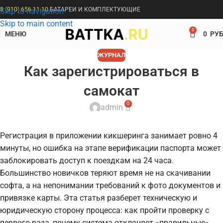
8 (910) 656-11-10
БАТАРЕИ И КОМПЛЕКТУЮЩИЕ
Skip to navigation
Skip to main content
0
МЕНЮ
0
РУБ
ЖУРНАЛ
Как зарегистрироваться в
самокат
0
admin
Регистрация в приложении кикшеринга занимает ровно 4
минуты, но ошибка на этапе верификации паспорта может
заблокировать доступ к поездкам на 24 часа.
Большинство новичков теряют время не на скачивании
софта, а на непонимании требований к фото документов и
привязке карты. Эта статья разберет техническую и
юридическую сторону процесса: как пройти проверку с
первого раза, почему система отклоняет «правильные»