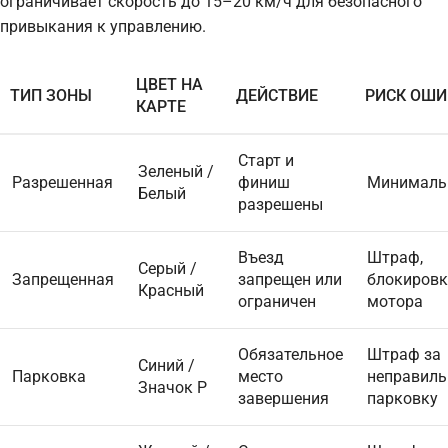
ограничивает скорость до 15–20 км/ч для безопасного
привыкания к управлению.
ЦВЕТ НА
ТИП ЗОНЫ
ДЕЙСТВИЕ
РИСК ОШИ
КАРТЕ
Старт и
Зеленый /
Разрешенная
финиш
Минималь
Белый
разрешены
Въезд
Штраф,
Серый /
Запрещенная
запрещен или
блокировк
Красный
ограничен
мотора
Обязательное
Штраф за
Синий /
Парковка
место
неправил
Значок P
завершения
парковку