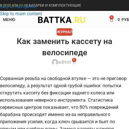
8 (910) 656-11-10
БАТАРЕИ И КОМПЛЕКТУЮЩИЕ
Skip to navigation
Skip to main content
0
МЕНЮ
0
РУБ
ЖУРНАЛ
Как заменить кассету на
велосипеде
0
admin
Сорванная резьба на свободной втулке — это не приговор
велосипеду, а результат одной грубой ошибки: попытки
открутить кассету без фиксации заднего колеса или
использования неверного инструмента. Статистика
сервисных центров показывает, что 80% повреждений
барабана происходят именно из-за неправильного
приложения усилия, когда ключ срывается и бьет по
спицам или карбону рамы. Замена кассеты кажется