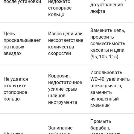
после установки
недожато
до устранения
стопорное
люфта
кольцо
Заменить цепь,
Цепь
Износ цепи или
проверить
проскальзывает
несоответствие
совместимость
на новых
количества
кассеты и цепи
звездах
скоростей
(9s, 10s, 11s)
Использовать
Коррозия,
Не удается
WD-40, увеличить
недостаточное
открутить
плечо рычага,
усилие, срыв
стопорное
заменить
шлицов
кольцо
изношенный
инструмента
съемник
Промыть
Залипание
барабан,