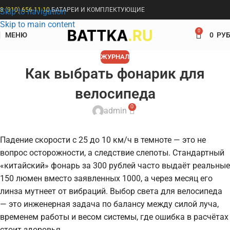
8 (910) 656-11-10
БАТАРЕИ И КОМПЛЕКТУЮЩИЕ
Skip to navigation
Skip to main content
0
МЕНЮ
0
РУБ
ЖУРНАЛ
Как выбрать фонарик для
велосипеда
0
admin
Падение скорости с 25 до 10 км/ч в темноте — это не
вопрос осторожности, а следствие слепоты. Стандартный
«китайский» фонарь за 300 рублей часто выдаёт реальные
150 люмен вместо заявленных 1000, а через месяц его
линза мутнеет от вибраций. Выбор света для велосипеда
— это инженерная задача по балансу между силой луча,
временем работы и весом системы, где ошибка в расчётах
стоит здоровья.