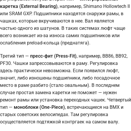
каретка (External Bearing)
, например, Shimano Hollowtech II
или SRAM GXP. Подшипники находятся снаружи рамы, в
чашках, которые вкручиваются в нее. Вал является
частью одного из шатунов. В таких системах люфт чаще
всего возникает из-за износа самих подшипников или
ослабления preload-кольца (преднатяга).
Третий тип —
пресс-фит (Press-Fit)
, например, BB86, BB92,
PF30. Чашки запрессовываются в раму. Регулировка
здесь практически невозможна. Если появился люфт,
значит, либо изношены подшипники, либо посадочное
место в раме разбито (стало овальным). В последнем
случае простая замена каретки не поможет — нужен
ремонт рамы или установка переходных чашек. Четвертый
тип —
моноблоки (One-Piece)
, встречающиеся на BMX и
старых советских велосипедах. Там регулировка
осуществляется подтяжкой контргаек на самом валу.