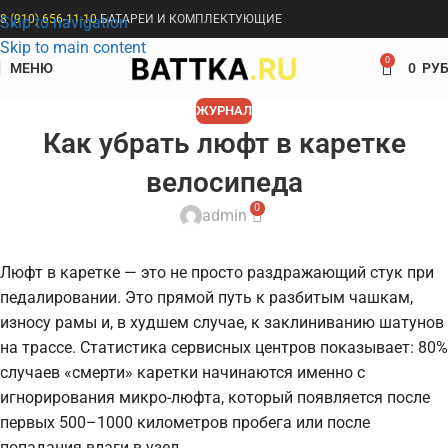
8 (910) 656-11-10
БАТАРЕИ И КОМПЛЕКТУЮЩИЕ
Skip to navigation
Skip to main content
0
МЕНЮ
0
РУБ
ЖУРНАЛ
Как убрать люфт в каретке
велосипеда
0
admin
Люфт в каретке — это не просто раздражающий стук при
педалировании. Это прямой путь к разбитым чашкам,
износу рамы и, в худшем случае, к заклиниванию шатунов
на трассе. Статистика сервисных центров показывает: 80%
случаев «смерти» каретки начинаются именно с
игнорирования микро-люфта, который появляется после
первых 500–1000 километров пробега или после
попадания влаги в узел.