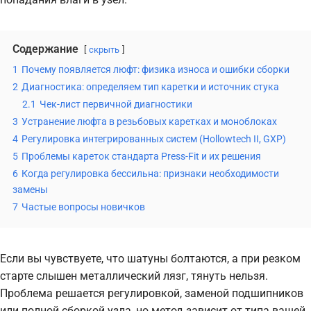
Содержание
скрыть
1
Почему появляется люфт: физика износа и ошибки сборки
2
Диагностика: определяем тип каретки и источник стука
2.1
Чек-лист первичной диагностики
3
Устранение люфта в резьбовых каретках и моноблоках
4
Регулировка интегрированных систем (Hollowtech II, GXP)
5
Проблемы кареток стандарта Press-Fit и их решения
6
Когда регулировка бессильна: признаки необходимости
замены
7
Частые вопросы новичков
Если вы чувствуете, что шатуны болтаются, а при резком
старте слышен металлический лязг, тянуть нельзя.
Проблема решается регулировкой, заменой подшипников
или полной сборкой узла, но метод зависит от типа вашей