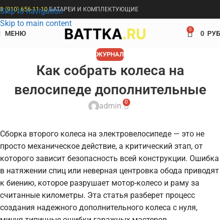
8 (910) 656-11-10
БАТАРЕИ И КОМПЛЕКТУЮЩИЕ
Skip to navigation
Skip to main content
0
МЕНЮ
0
РУБ
ЖУРНАЛ
Как собрать колеса на
велосипеде дополнительные
0
admin
Сборка второго колеса на электровелосипеде — это не
просто механическое действие, а критический этап, от
которого зависит безопасность всей конструкции. Ошибка
в натяжении спиц или неверная центровка обода приводят
к биению, которое разрушает мотор-колесо и раму за
считанные километры. Эта статья разберет процесс
создания надежного дополнительного колеса с нуля,
минуя типичные ошибки гаражных мастеров.