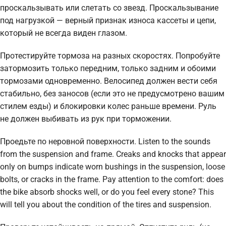
проскальзывать или слетать со звезд. Проскальзывание
под нагрузкой — верный признак износа кассеты и цепи,
который не всегда виден глазом.
Протестируйте тормоза на разных скоростях. Попробуйте
затормозить только передним, только задним и обоими
тормозами одновременно. Велосипед должен вести себя
стабильно, без заносов (если это не предусмотрено вашим
стилем езды) и блокировки колес раньше времени. Руль
не должен выбивать из рук при торможении.
Проедьте по неровной поверхности. Listen to the sounds
from the suspension and frame. Creaks and knocks that appear
only on bumps indicate worn bushings in the suspension, loose
bolts, or cracks in the frame. Pay attention to the comfort: does
the bike absorb shocks well, or do you feel every stone? This
will tell you about the condition of the tires and suspension.