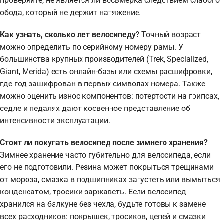
проверяйте, не является ли восьмерка следствием слабого
обода, который не держит натяжение.
Как узнать, сколько лет велосипеду?
Точный возраст
можно определить по серийному номеру рамы. У
большинства крупных производителей (Trek, Specialized,
Giant, Merida) есть онлайн-базы или схемы расшифровки,
где год зашифрован в первых символах номера. Также
можно оценить износ компонентов: потертости на грипсах,
седле и педалях дают косвенное представление об
интенсивности эксплуатации.
Стоит ли покупать велосипед после зимнего хранения?
Зимнее хранение часто губительно для велосипеда, если
его не подготовили. Резина может покрыться трещинами
от мороза, смазка в подшипниках загустеть или вымыться
конденсатом, тросики заржаветь. Если велосипед
хранился на балкуне без чехла, будьте готовы к замене
всех расходников: покрышек, тросиков, цепей и смазки