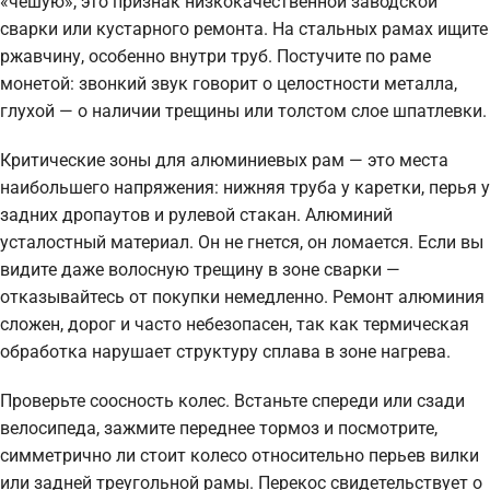
«чешую», это признак низкокачественной заводской
сварки или кустарного ремонта. На стальных рамах ищите
ржавчину, особенно внутри труб. Постучите по раме
монетой: звонкий звук говорит о целостности металла,
глухой — о наличии трещины или толстом слое шпатлевки.
Критические зоны для алюминиевых рам — это места
наибольшего напряжения: нижняя труба у каретки, перья у
задних дропаутов и рулевой стакан. Алюминий
усталостный материал. Он не гнется, он ломается. Если вы
видите даже волосную трещину в зоне сварки —
отказывайтесь от покупки немедленно. Ремонт алюминия
сложен, дорог и часто небезопасен, так как термическая
обработка нарушает структуру сплава в зоне нагрева.
Проверьте соосность колес. Встаньте спереди или сзади
велосипеда, зажмите переднее тормоз и посмотрите,
симметрично ли стоит колесо относительно перьев вилки
или задней треугольной рамы. Перекос свидетельствует о