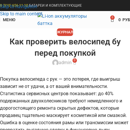
8 (910) 656-11-10
БАТАРЕИ И КОМПЛЕКТУЮЩИЕ
Skip to navigation
Skip to main content
0
МЕНЮ
0
РУБ
ЖУРНАЛ
Как проверить велосипед бу
перед покупкой
0
admin
Покупка велосипеда с рук — это лотерея, где выигрыш
зависит не от удачи, а от вашей внимательности.
Статистика сервисных центров показывает: до 40%
подержанных двухколесников требуют немедленного и
дорогостоящего ремонта скрытых дефектов, которые
продавец тщательно маскирует косметикой или смазкой.
Ошибка в оценке состояния рамы или трансмиссии может
превратить выгодную сделку в финансовую дыру,