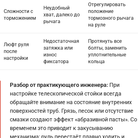
Отрегулировать
Неудобный
Сложности с
положение
хват, далеко до
торможением
тормозного рычага
рычага
на руле
Недостаточная
Протянуть все
Люфт руля
затяжка или
болты, заменить
после
износ
уплотнительные
настройки
фиксатора
кольца
Разбор от практикующего инженера:
При
настройке телескопической стойки всегда
обращайте внимание на состояние внутренних
поверхностей труб. Грязь, песок или отсутствие
смазки создают эффект «абразивной пасты». Со
временем это приводит к закусыванию
механизма: руль перестаёт плавно ходить и