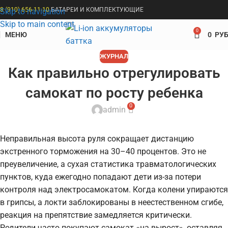
8 (910) 656-11-10
БАТАРЕИ И КОМПЛЕКТУЮЩИЕ
Skip to navigation
Skip to main content
0
МЕНЮ
0
РУБ
ЖУРНАЛ
Как правильно отрегулировать
самокат по росту ребенка
0
admin
Неправильная высота руля сокращает дистанцию
экстренного торможения на 30–40 процентов. Это не
преувеличение, а сухая статистика травматологических
пунктов, куда ежегодно попадают дети из-за потери
контроля над электросамокатом. Когда колени упираются
в грипсы, а локти заблокированы в неестественном сгибе,
реакция на препятствие замедляется критически.
Родители часто покупают самокат «на вырост», оставляя