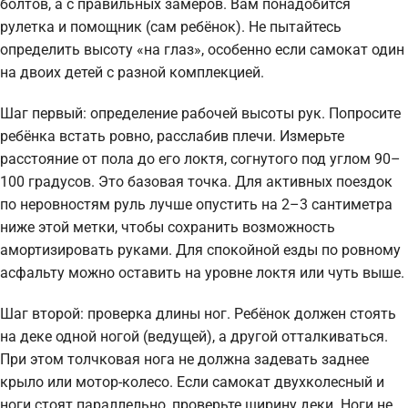
болтов, а с правильных замеров. Вам понадобится
рулетка и помощник (сам ребёнок). Не пытайтесь
определить высоту «на глаз», особенно если самокат один
на двоих детей с разной комплекцией.
Шаг первый: определение рабочей высоты рук. Попросите
ребёнка встать ровно, расслабив плечи. Измерьте
расстояние от пола до его локтя, согнутого под углом 90–
100 градусов. Это базовая точка. Для активных поездок
по неровностям руль лучше опустить на 2–3 сантиметра
ниже этой метки, чтобы сохранить возможность
амортизировать руками. Для спокойной езды по ровному
асфальту можно оставить на уровне локтя или чуть выше.
Шаг второй: проверка длины ног. Ребёнок должен стоять
на деке одной ногой (ведущей), а другой отталкиваться.
При этом толчковая нога не должна задевать заднее
крыло или мотор-колесо. Если самокат двухколесный и
ноги стоят параллельно, проверьте ширину деки. Ноги не