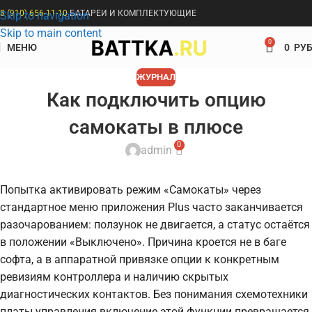
8 (910) 656-11-10
БАТАРЕИ И КОМПЛЕКТУЮЩИЕ
Skip to navigation
Skip to main content
0
МЕНЮ
0
РУБ
ЖУРНАЛ
Как подключить опцию
самокаты в плюсе
0
admin
Попытка активировать режим «Самокаты» через
стандартное меню приложения Plus часто заканчивается
разочарованием: ползунок не двигается, а статус остаётся
в положении «Выключено». Причина кроется не в баге
софта, а в аппаратной привязке опции к конкретным
ревизиям контроллера и наличию скрытых
диагностических контактов. Без понимания схемотехники
платы управления включение этой функции превращается