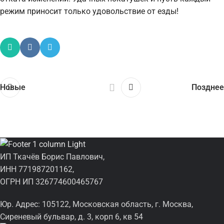
режим приносит только удовольствие от езды!
Новые
Позднее
ИП Ткачёв Борис Павлович,
ИНН 771987201162,
ОГРН ИП 326774600465767
Юр. Адрес: 105122, Московская область, г. Москва,
Сиреневый бульвар, д. 3, корп 6, кв 54