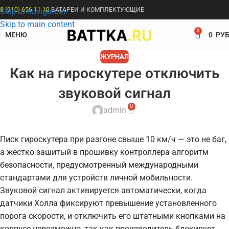
8 (910) 656-11-10
БАТАРЕИ И КОМПЛЕКТУЮЩИЕ
Skip to navigation
Skip to main content
0
МЕНЮ
0
РУБ
ЖУРНАЛ
Как на гироскутере отключить
звуковой сигнал
0
admin
Писк гироскутера при разгоне свыше 10 км/ч — это не баг,
а жестко зашитый в прошивку контроллера алгоритм
безопасности, предусмотренный международными
стандартами для устройств личной мобильности.
Звуковой сигнал активируется автоматически, когда
датчики Холла фиксируют превышение установленного
порога скорости, и отключить его штатными кнопками на
корпусе невозможно, так как производитель блокирует