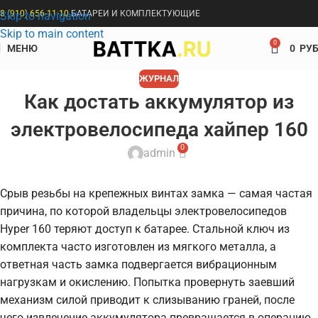
8 (910) 656-11-10
БАТАРЕИ И КОМПЛЕКТУЮЩИЕ
Skip to navigation
Skip to main content
0
МЕНЮ
0
РУБ
ЖУРНАЛ
Как достать аккумулятор из
электровелосипеда хайпер 160
0
admin
Срыв резьбы на крепежных винтах замка — самая частая
причина, по которой владельцы электровелосипедов
Hyper 160 теряют доступ к батарее. Стальной ключ из
комплекта часто изготовлен из мягкого металла, а
ответная часть замка подвергается вибрационным
нагрузкам и окислению. Попытка провернуть заевший
механизм силой приводит к слизыванию граней, после
чего извлечение аккумулятора превращается в операцию