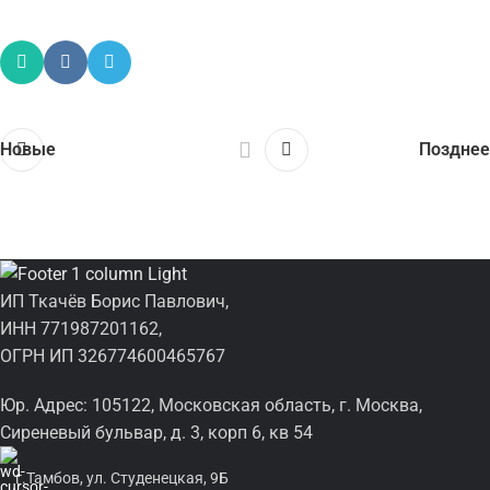
Новые
Позднее
ИП Ткачёв Борис Павлович,
ИНН 771987201162,
ОГРН ИП 326774600465767
Юр. Адрес: 105122, Московская область, г. Москва,
Сиреневый бульвар, д. 3, корп 6, кв 54
г.Тамбов, ул. Студенецкая, 9Б