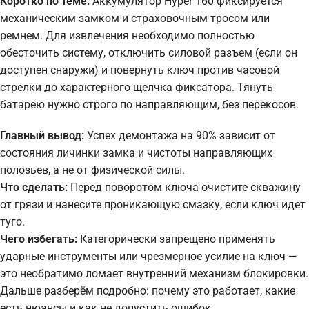
Коротко по теме:
Аккумулятор Hyper 160 фиксируется
механическим замком и страховочным тросом или
ремнем. Для извлечения необходимо полностью
обесточить систему, отключить силовой разъем (если он
доступен снаружи) и повернуть ключ против часовой
стрелки до характерного щелчка фиксатора. Тянуть
батарею нужно строго по направляющим, без перекосов.
Главный вывод:
Успех демонтажа на 90% зависит от
состояния личинки замка и чистоты направляющих
полозьев, а не от физической силы.
Что сделать:
Перед поворотом ключа очистите скважину
от грязи и нанесите проникающую смазку, если ключ идет
туго.
Чего избегать:
Категорически запрещено применять
ударные инструменты или чрезмерное усилие на ключ —
это необратимо ломает внутренний механизм блокировки.
Дальше разберём подробно: почему это работает, какие
есть нюансы и как не допустить ошибок.