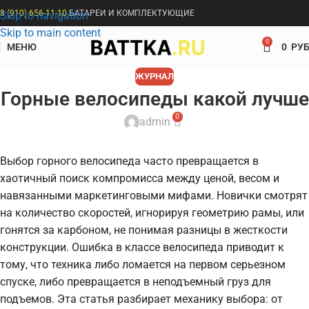
8 (910) 656-11-10
БАТАРЕИ И КОМПЛЕКТУЮЩИЕ
Skip to navigation
Skip to main content
0
МЕНЮ
0
РУБ
ЖУРНАЛ
Горные велосипеды какой лучше
0
admin
Выбор горного велосипеда часто превращается в
хаотичный поиск компромисса между ценой, весом и
навязанными маркетинговыми мифами. Новички смотрят
на количество скоростей, игнорируя геометрию рамы, или
гонятся за карбоном, не понимая разницы в жесткости
конструкции. Ошибка в классе велосипеда приводит к
тому, что техника либо ломается на первом серьезном
спуске, либо превращается в неподъемный груз для
подъемов. Эта статья разбирает механику выбора: от