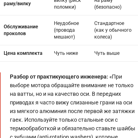
вилку (риск
на раму
раму/вилку
поломки)
(безопасно)
Неудобное
Стандартное
Обслуживание
(провода
(как у обычного
проколов
мешают)
колеса)
Цена комплекта
Чуть ниже
Чуть выше
Разбор от практикующего инженера:
«При
выборе мотора обращайте внимание не только
на ватты, но и на качество оси. В передних
приводах я часто вижу слизанные грани на оси
из мягкого алюминия после первой же затяжки
гаек. Используйте только стальные оси с
термообработкой и обязательно ставьте шайбы
с зубцами (anti-rotation washers), которые