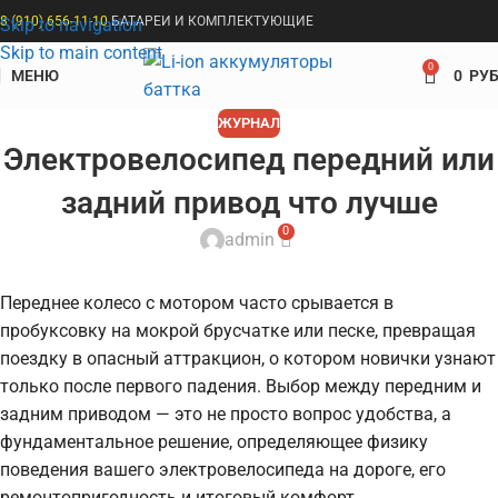
8 (910) 656-11-10
БАТАРЕИ И КОМПЛЕКТУЮЩИЕ
Skip to navigation
Skip to main content
0
МЕНЮ
0
РУБ
ЖУРНАЛ
Электровелосипед передний или
задний привод что лучше
0
admin
Переднее колесо с мотором часто срывается в
пробуксовку на мокрой брусчатке или песке, превращая
поездку в опасный аттракцион, о котором новички узнают
только после первого падения. Выбор между передним и
задним приводом — это не просто вопрос удобства, а
фундаментальное решение, определяющее физику
поведения вашего электровелосипеда на дороге, его
ремонтопригодность и итоговый комфорт.