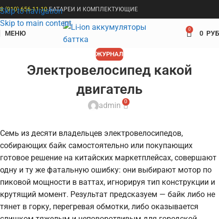
8 (910) 656-11-10
БАТАРЕИ И КОМПЛЕКТУЮЩИЕ
Skip to navigation
Skip to main content
0
МЕНЮ
0
РУБ
ЖУРНАЛ
Электровелосипед какой
двигатель
0
admin
Семь из десяти владельцев электровелосипедов,
собирающих байк самостоятельно или покупающих
готовое решение на китайских маркетплейсах, совершают
одну и ту же фатальную ошибку: они выбирают мотор по
пиковой мощности в ваттах, игнорируя тип конструкции и
крутящий момент. Результат предсказуем — байк либо не
тянет в горку, перегревая обмотки, либо оказывается
слишком тяжелым и неповоротливым для городской