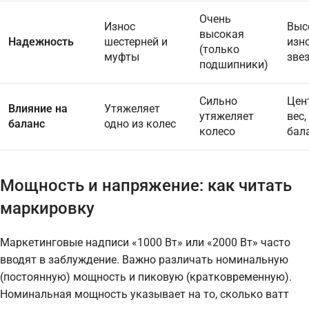
Очень
Износ
Выс
высокая
Надежность
шестерней и
изн
(только
муфты
зве
подшипники)
Сильно
Цен
Влияние на
Утяжеляет
утяжеляет
вес,
баланс
одно из колес
колесо
бал
Мощность и напряжение: как читать
маркировку
Маркетинговые надписи «1000 Вт» или «2000 Вт» часто
вводят в заблуждение. Важно различать номинальную
(постоянную) мощность и пиковую (кратковременную).
Номинальная мощность указывает на то, сколько ватт