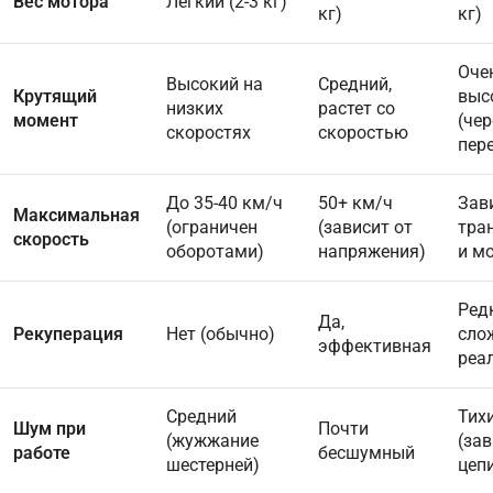
Вес мотора
Легкий (2-3 кг)
кг)
кг)
Оче
Высокий на
Средний,
Крутящий
выс
низких
растет со
момент
(чер
скоростях
скоростью
пер
До 35-40 км/ч
50+ км/ч
Зав
Максимальная
(ограничен
(зависит от
тра
скорость
оборотами)
напряжения)
и м
Ред
Да,
Рекуперация
Нет (обычно)
сло
эффективная
реа
Средний
Тих
Шум при
Почти
(жужжание
(зав
работе
бесшумный
шестерней)
цеп