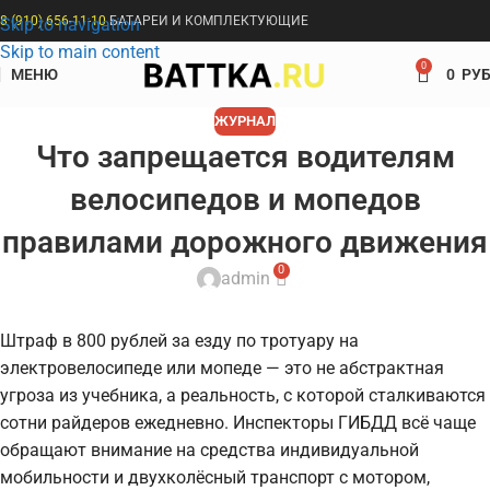
8 (910) 656-11-10
БАТАРЕИ И КОМПЛЕКТУЮЩИЕ
Skip to navigation
Skip to main content
0
МЕНЮ
0
РУБ
ЖУРНАЛ
Что запрещается водителям
велосипедов и мопедов
правилами дорожного движения
0
admin
Штраф в 800 рублей за езду по тротуару на
электровелосипеде или мопеде — это не абстрактная
угроза из учебника, а реальность, с которой сталкиваются
сотни райдеров ежедневно. Инспекторы ГИБДД всё чаще
обращают внимание на средства индивидуальной
мобильности и двухколёсный транспорт с мотором,