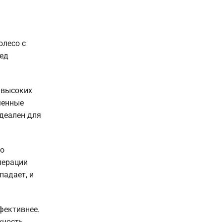
олесо с
ред
 высоких
менные
идеален для
но
перации
падает, и
фективнее.
жность.