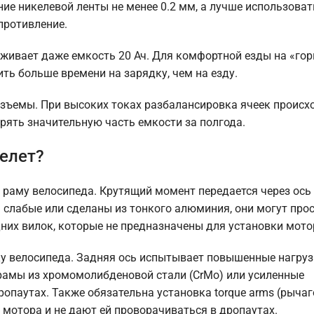
ние никелевой ленты не менее 0.2 мм, а лучше использова
противление.
ивает даже емкость 20 Ач. Для комфортной езды на «гор
ить больше времени на зарядку, чем на езду.
зъемы. При высоких токах разбалансировка ячеек происх
рять значительную часть емкости за полгода.
келет?
раму велосипеда. Крутящий момент передается через ось 
ы слабые или сделаны из тонкого алюминия, они могут про
дних вилок, которые не предназначены для установки мото
ку велосипеда. Задняя ось испытывает повышенные нагруз
рамы из хромомолибденовой стали (CrMo) или усиленные
паутах. Также обязательна установка torque arms (рычаг
мотора и не дают ей проворачиваться в дропаутах.