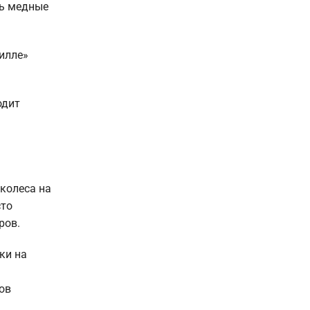
ть медные
илле»
одит
колеса на
сто
ров.
ки на
ов