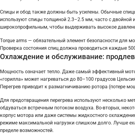
Спицы и обод также должны быть усилены. Обычные спицы
используют спицы толщиной 2.3–2.5 мм, часто с двойной 
широкопрофильным, чтобы выдерживать высокое давление
Torque arms — обязательный элемент безопасности для м
Проверка состояния спиц должна проводиться каждые 500
Охлаждение и обслуживание: продле
Мощность означает тепло. Даже самый эффективный мотор 
«горилла» может нагреваться до 80–100 градусов Цельсия
Перегрев приводит к размагничиванию ротора (потере мо
Для предотвращения перегрева используют несколько мет
обдуваться встречным потоком воздуха. Во-вторых, неко
корпус мотора или даже системы жидкостного охлаждения 
режиме максимальной нагрузки слишком долго. Лучше ехат
пределе возможностей.