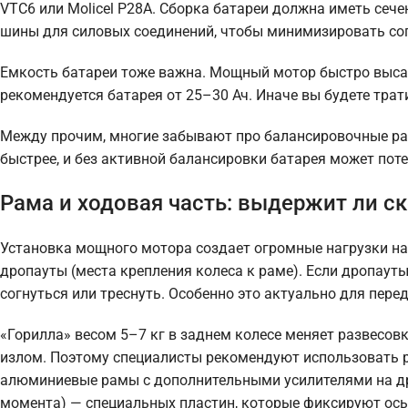
VTC6 или Molicel P28A. Сборка батареи должна иметь сече
шины для силовых соединений, чтобы минимизировать со
Емкость батареи тоже важна. Мощный мотор быстро высаж
рекомендуется батарея от 25–30 Ач. Иначе вы будете трат
Между прочим, многие забывают про балансировочные ра
быстрее, и без активной балансировки батарея может поте
Рама и ходовая часть: выдержит ли с
Установка мощного мотора создает огромные нагрузки на 
дропауты (места крепления колеса к раме). Если дропаут
согнуться или треснуть. Особенно это актуально для пере
«Горилла» весом 5–7 кг в заднем колесе меняет развесов
излом. Поэтому специалисты рекомендуют использовать 
алюминиевые рамы с дополнительными усилителями на дро
момента) — специальных пластин, которые фиксируют ось 