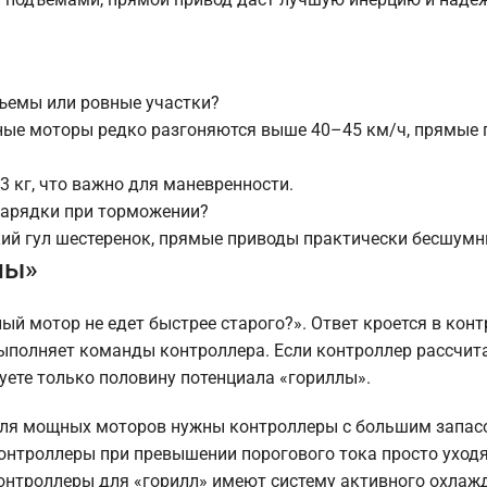
ъемы или ровные участки?
ные моторы редко разгоняются выше 40–45 км/ч, прямые
3 кг, что важно для маневренности.
зарядки при торможении?
ий гул шестеренок, прямые приводы практически бесшумн
лы»
 мотор не едет быстрее старого?». Ответ кроется в конт
ыполняет команды контроллера. Если контроллер рассчита
уете только половину потенциала «гориллы».
 Для мощных моторов нужны контроллеры с большим запас
нтроллеры при превышении порогового тока просто уходя
онтроллеры для «горилл» имеют систему активного охлаж