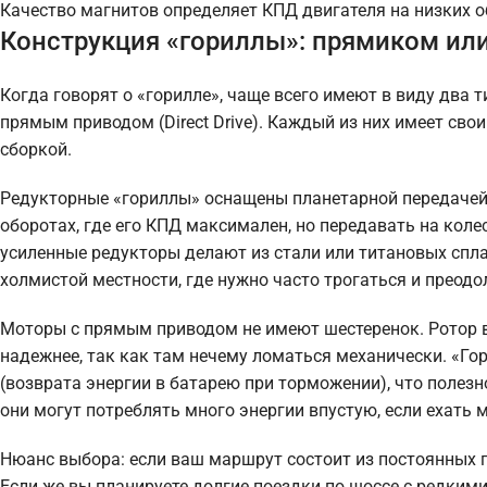
Качество магнитов определяет КПД двигателя на низких об
Конструкция «гориллы»: прямиком или
Когда говорят о «горилле», чаще всего имеют в виду два
прямым приводом (Direct Drive). Каждый из них имеет св
сборкой.
Редукторные «гориллы» оснащены планетарной передачей 
оборотах, где его КПД максимален, но передавать на ко
усиленные редукторы делают из стали или титановых спла
холмистой местности, где нужно часто трогаться и преод
Моторы с прямым приводом не имеют шестеренок. Ротор в
надежнее, так как там нечему ломаться механически. «Г
(возврата энергии в батарею при торможении), что полезн
они могут потреблять много энергии впустую, если ехать 
Нюанс выбора: если ваш маршрут состоит из постоянных п
Если же вы планируете долгие поездки по шоссе с редки