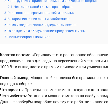
2
Конструкция «гориллы»: прямиком или через шестерни?
2.1
Чек-лист: какой тип мотора выбрать
3
Роль контроллера: мозг вашей «гориллы»
4
Батарея: источник силы и слабое звено
5
Рама и ходовая часть: выдержит ли скелет?
6
Охлаждение и обслуживание: продлеваем жизнь
7
Частые вопросы новичков
Коротко по теме:
«Горилла» — это разговорное обозначен
предназначенного для езды по пересеченной местности и
1000 Вт и выше, часто с прямым приводом или усиленным
Главный вывод:
Мощность бесполезна без правильного кон
подхода к сборке.
Что сделать:
Проверьте совместимость текущего контролл
Чего избегать:
Установки мощного мотора на слабую раму 
Дальше разберём подробно: почему это работает, какие е