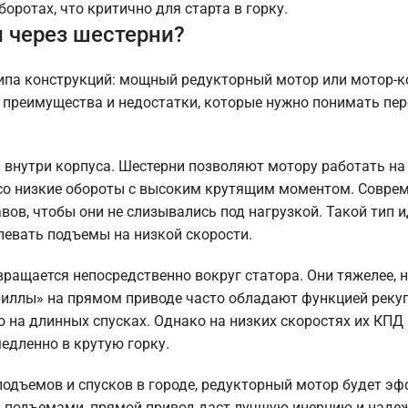
оротах, что критично для старта в горку.
 через шестерни?
 типа конструкций: мощный редукторный мотор или мотор-к
ои преимущества и недостатки, которые нужно понимать пе
внутри корпуса. Шестерни позволяют мотору работать на
лесо низкие обороты с высоким крутящим моментом. Совре
вов, чтобы они не слизывались под нагрузкой. Такой тип 
олевать подъемы на низкой скорости.
ращается непосредственно вокруг статора. Они тяжелее, 
ориллы» на прямом приводе часто обладают функцией реку
о на длинных спусках. Однако на низких скоростях их КПД 
медленно в крутую горку.
одъемов и спусков в городе, редукторный мотор будет эф
ми подъемами, прямой привод даст лучшую инерцию и наде