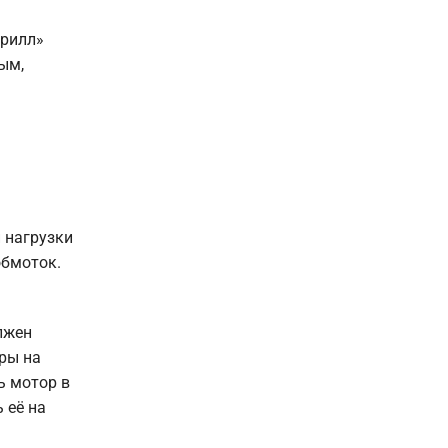
орилл»
ым,
 нагрузки
обмоток.
лжен
ры на
ь мотор в
 её на