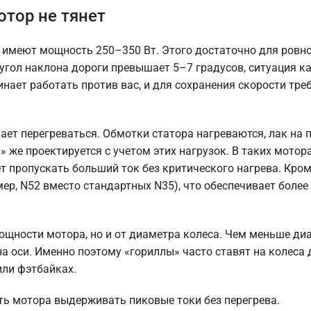
тор не тянет
 имеют мощность 250–350 Вт. Этого достаточно для ровн
 угол наклона дороги превышает 5–7 градусов, ситуация 
инает работать против вас, и для сохранения скорости тре
ет перегреваться. Обмотки статора нагреваются, лак на 
 же проектируется с учетом этих нагрузок. В таких мотор
т пропускать больший ток без критического нагрева. Кром
ер, N52 вместо стандартных N35), что обеспечивает более
ощности мотора, но и от диаметра колеса. Чем меньше ди
а оси. Именно поэтому «гориллы» часто ставят на колеса
или фэтбайках.
ь мотора выдерживать пиковые токи без перегрева.