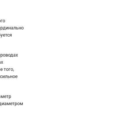
ого
кардинально
буется
проводах
ах
е того,
 сильное
аметр
 диаметром