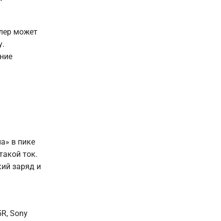
лер может
у.
ение
а» в пике
такой ток.
кий заряд и
R, Sony